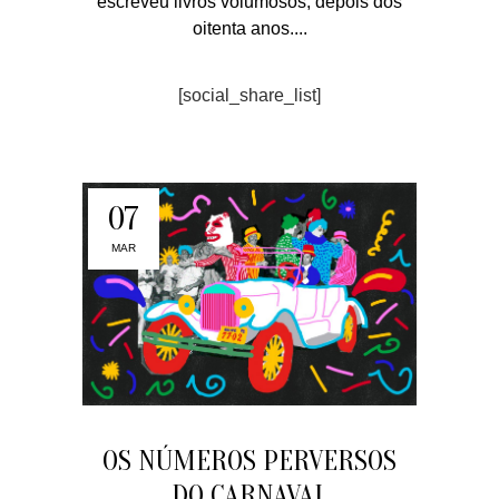
escreveu livros volumosos, depois dos
oitenta anos....
[social_share_list]
07
MAR
OS NÚMEROS PERVERSOS
DO CARNAVAL